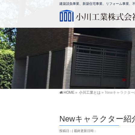
建築請負事業、新築住宅事業、リフォーム事業、不動
HOME
»
小川工業とは
»
Newキャラクタ
Newキャラクター紹
投稿日 :
最終更新日時 :