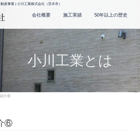
産事業 | 小川工業株式会社（茨木市）
会社概要
施工実績
50年以上の歴史
小川工業とは
ー紹介⑥
介⑥