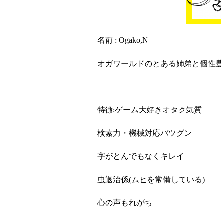
名前
: Ogako,N
オガワールドのとある姉弟と個性
特徴
:
ゲーム大好きオタク気質
検索力・機械対応バツグン
字がとんでもなくキレイ
虫退治係
(
ムヒを常備している
)
心の声もれがち