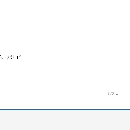
充・パリピ
お花
→