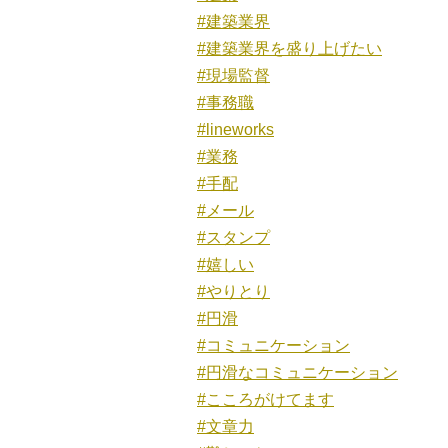
#建築業界
#建築業界を盛り上げたい
#現場監督
#事務職
#lineworks
#業務
#手配
#メール
#スタンプ
#嬉しい
#やりとり
#円滑
#コミュニケーション
#円滑なコミュニケーション
#こころがけてます
#文章力