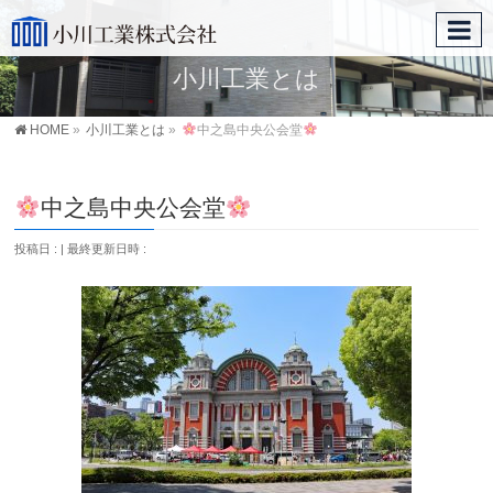
小川工業とは
HOME
»
小川工業とは
»
中之島中央公会堂
中之島中央公会堂
投稿日 :
最終更新日時 :