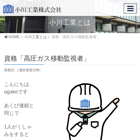
小川工業とは
HOME
»
小川工業とは
»
資格「高圧ガス移動監視者」
資格「高圧ガス移動監視者」
投稿日 :
最終更新日時 :
こんにちは、
ogakoです
あくび連鎖と
同じで
1人がくしゃ
みをすると