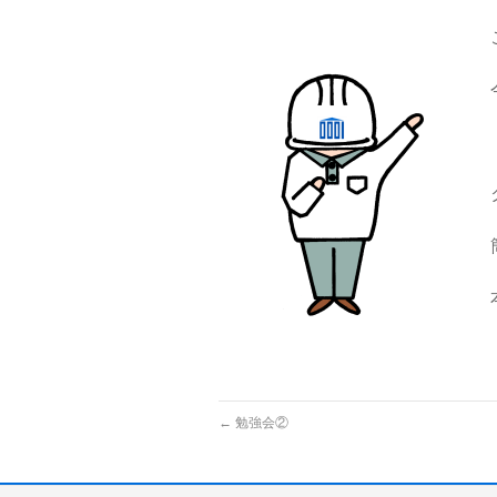
←
勉強会②