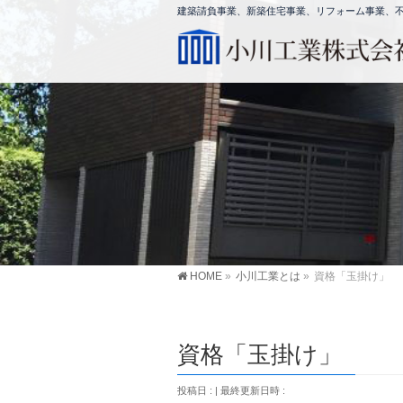
建築請負事業、新築住宅事業、リフォーム事業、不動
HOME
»
小川工業とは
»
資格「玉掛け」
資格「玉掛け」
投稿日 :
最終更新日時 :