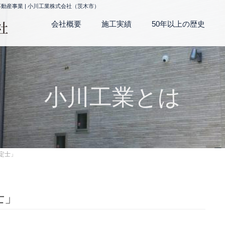
産事業 | 小川工業株式会社（茨木市）
会社概要
施工実績
50年以上の歴史
小川工業とは
定士」
士」