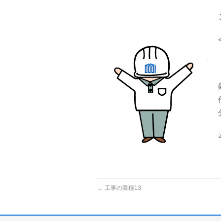
←
工事の業種13