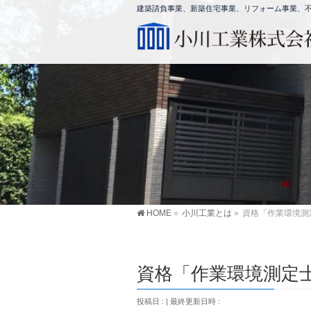
建築請負事業、新築住宅事業、リフォーム事業、不動
HOME
»
小川工業とは
»
資格「作業環境測
資格「作業環境測定
投稿日 :
最終更新日時 :