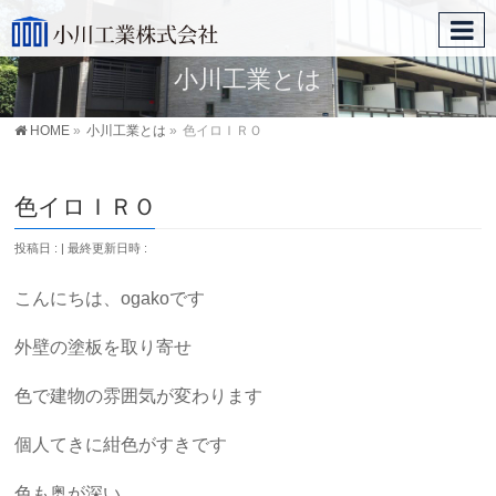
小川工業とは
HOME
»
小川工業とは
»
色イロＩＲＯ
色イロＩＲＯ
投稿日 :
最終更新日時 :
こんにちは、ogakoです
外壁の塗板を取り寄せ
色で建物の雰囲気が変わります
個人てきに紺色がすきです
色も奥が深い