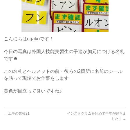
こんにちはogakoです！
今日の写真は外国人技能実習生の子達が胸元につける名札
です☻
この名札とヘルメットの前・後ろの2箇所に名前のシール
を貼って現場でお仕事をします
黄色が目立って良いですね♪
←
工事の業種21
インスタグラムを始めて半年が経ちま
した！
→