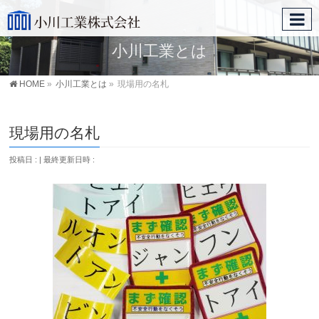
小川工業とは
HOME
»
小川工業とは
»
現場用の名札
現場用の名札
投稿日 :
最終更新日時 :