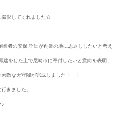
に撮影してくれました☆
創業者の安保 詮氏が創業の地に恩返ししたいと考え
種再建をした上で尼崎市に寄付したいと意向を表明、
れ素敵な天守閣が完成しました！！！
に行きました。
♪