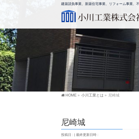
建築請負事業、新築住宅事業、リフォーム事業、不動
HOME
»
小川工業とは
»
尼崎城
尼崎城
投稿日 :
最終更新日時 :