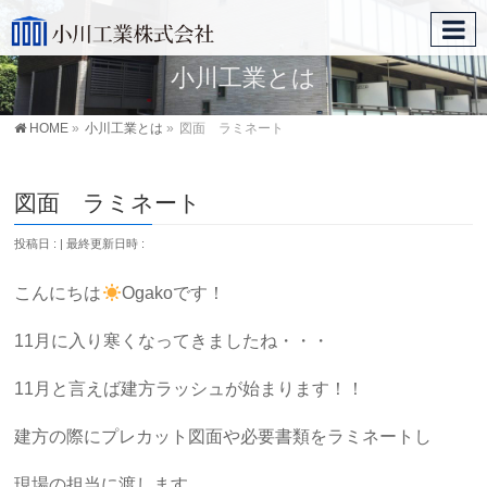
小川工業とは
HOME
»
小川工業とは
»
図面 ラミネート
図面 ラミネート
投稿日 :
最終更新日時 :
こんにちは
Ogakoです！
11月に入り寒くなってきましたね・・・
11月と言えば建方ラッシュが始まります！！
建方の際にプレカット図面や必要書類をラミネートし
現場の担当に渡します。