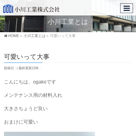
小川工業とは
HOME
»
小川工業とは
»
可愛いって大事
可愛いって大事
投稿日 :
最終更新日時 :
こんにちは、ogakoです
メンテナンス用の材料入れ
大きさちょうど良い
おまけに可愛い