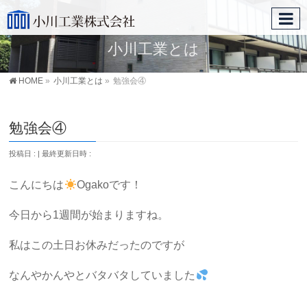
小川工業とは
HOME
»
小川工業とは
»
勉強会④
勉強会④
投稿日 :
最終更新日時 :
こんにちは
Ogakoです！
今日から1週間が始まりますね。
私はこの土日お休みだったのですが
なんやかんやとバタバタしていました